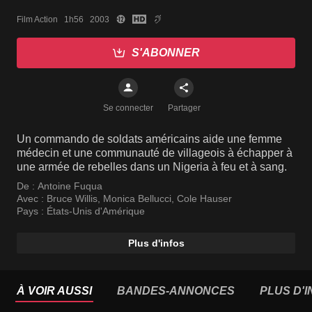
Film Action   1h56   2003
S'ABONNER
Se connecter
Partager
Un commando de soldats américains aide une femme
médecin et une communauté de villageois à échapper à
une armée de rebelles dans un Nigeria à feu et à sang.
De :
Antoine Fuqua
Avec :
Bruce Willis
,
Monica Bellucci
,
Cole Hauser
Pays :
États-Unis d'Amérique
Plus d'infos
À VOIR AUSSI
BANDES-ANNONCES
PLUS D'