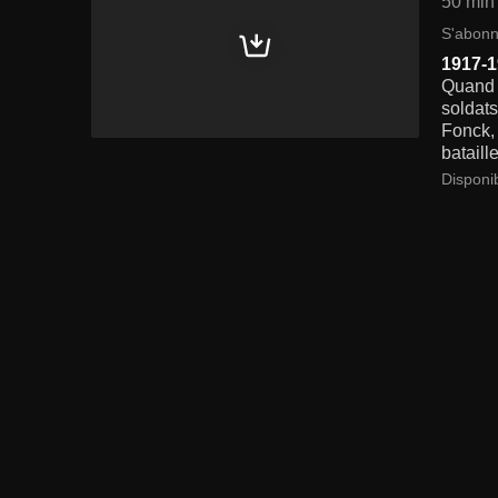
50 min
S'abonn
1917-
Quand i
soldat
Fonck,
bataill
Disponi