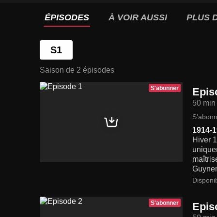
ÉPISODES
À VOIR AUSSI
PLUS D
S1
Saison de 2 épisodes
S'abonner
Epis
50 min
S'abonn
1914-
Hiver 1
uniquem
maîtris
Guyneme
Disponi
S'abonner
Epis