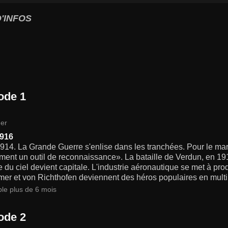
'INFOS
ode 1
er
1916
914. La Grande Guerre s'enlise dans les tranchées. Pour le maréc
ent un outil de reconnaissance». La bataille de Verdun, en 1916,
e du ciel devient capitale. L'industrie aéronautique se met à pr
r et von Richthofen deviennent des héros populaires en multipl
ble plus de 6 mois
ode 2