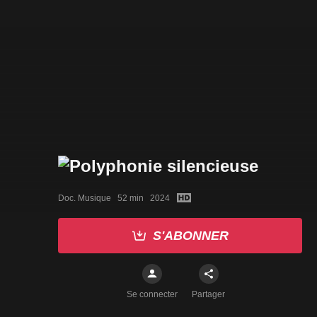
Doc. Musique   52 min   2024
S'ABONNER
Se connecter
Partager