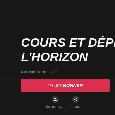
COURS ET DÉ
L'HORIZON
Doc. Sport   51 min   2017
S'ABONNER
Se connecter
Partager