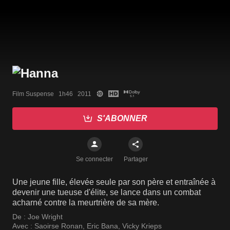
Film Suspense   1h46   2011
S'ABONNER
Se connecter
Partager
Une jeune fille, élevée seule par son père et entraînée à
devenir une tueuse d'élite, se lance dans un combat
acharné contre la meurtrière de sa mère.
De :
Joe Wright
Avec :
Saoirse Ronan
,
Eric Bana
,
Vicky Krieps