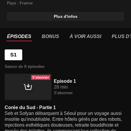
Pays :
France
Plus d'infos
ÉPISODES
BONUS
À VOIR AUSSI
PLUS D'
S1
Saison de 8 épisodes
S'abonner
Episode 1
28 min
S'abonner
Corée du Sud - Partie 1
Seb et Sofyan débarquent à Séoul pour un voyage aussi
insolite qu'inoubliable. Entre hôtels gérés par des robots,
injections esthétiques douteuses, retraite bouddhiste et
musée des toilettes, ils commencent leur collection de