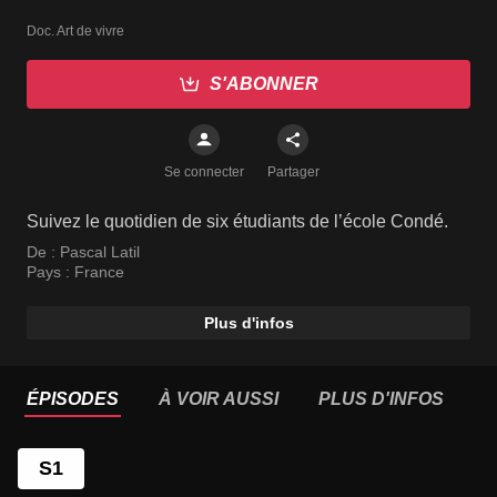
Doc. Art de vivre
S'ABONNER
Se connecter
Partager
Suivez le quotidien de six étudiants de l’école Condé.
De :
Pascal Latil
Pays :
France
Plus d'infos
ÉPISODES
À VOIR AUSSI
PLUS D'INFOS
S1