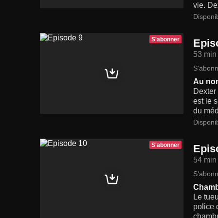
vie. De
Disponi
S'abonner
Epis
53 min
S'abonn
Au no
Dexter 
est le 
du méde
Disponi
S'abonner
Epis
54 min
S'abonn
Chamb
Le tueu
police
chambre