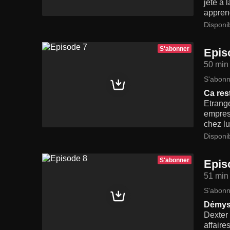
jeté à 
apprend
Disponi
S'abonner
Epis
50 min
S'abonn
Ca res
Etrang
empress
chez lu
Disponi
S'abonner
Epis
51 min
S'abonn
Démyst
Dexter 
affaire