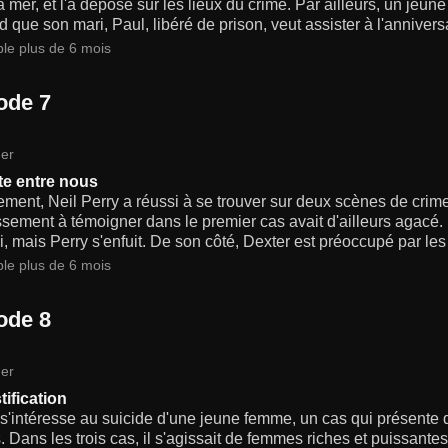
la mer, et l'a déposé sur les lieux du crime. Par ailleurs, un jeun
 que son mari, Paul, libéré de prison, veut assister à l'anniversa
ble plus de 6 mois
ode 7
er
te entre nous
ement, Neil Perry a réussi à se trouver sur deux scènes de cr
ement à témoigner dans le premier cas avait d'ailleurs agacé. 
i, mais Perry s'enfuit. De son côté, Dexter est préoccupé par le
ble plus de 6 mois
ode 8
er
ification
s'intéresse au suicide d'une jeune femme, un cas qui présente 
s. Dans les trois cas, il s'agissait de femmes riches et puissantes