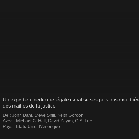
Un expert en médecine légale canalise ses pulsions meurtrière
des mailles de la justice.
De :
John Dahl
,
Steve Shill
,
Keith Gordon
Avec :
Michael C. Hall
,
David Zayas
,
C.S. Lee
Pays :
États-Unis d'Amérique