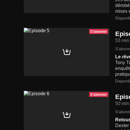
dérobée
mises e
Disponi
S'abonner
Epis
53 min
S'abonn
Le rêv
Tony Tu
enquête
pratiqu
Disponi
S'abonner
Epis
50 min
S'abonn
Retour
Dexter 