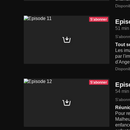
Disponi
S'abonner
Epis
51 min
S'abonn
Tout se
Les ima
par l'i
d'Angel
Disponi
S'abonner
Epis
54 min
S'abonn
Réunio
Pour re
Malheur
enfance