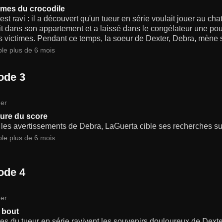
rmes du crocodile
est ravi : il a découvert qu'un tueur en série voulait jouer au chat 
uit dans son appartement et a laissé dans le congélateur une 
 victimes. Pendant ce temps, la soeur de Dexter, Debra, mène 
ble plus de 6 mois
ode 3
er
ure du score
les avertissements de Debra, LaGuerta cible ses recherches sur
ble plus de 6 mois
ode 4
er
 bout
es du tueur en série ravivent les souvenirs douloureux de Dexte