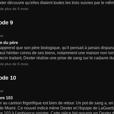
xter découvre qu'elles étaient toutes les trois suivies par le mêm
ble plus de 6 mois
ode 9
er
m du père
apprend que son père biologique, qu'il pensait à jamais disparu, 
seul héritier connu de ses biens, notamment une maison non loin 
cin traitant, Dexter réalise une prise de sang sur le cadavre du 
ble plus de 6 mois
ode 10
er
re 103
r au camion frigorifique est bien de retour. Un pot de sang a, en
 de Miami. Ce nouvel indice mène Dexter et l'équipe de LaGuert
 103 à l'ambiance sinistre. Cette pièce fait resurgir en Dexter d