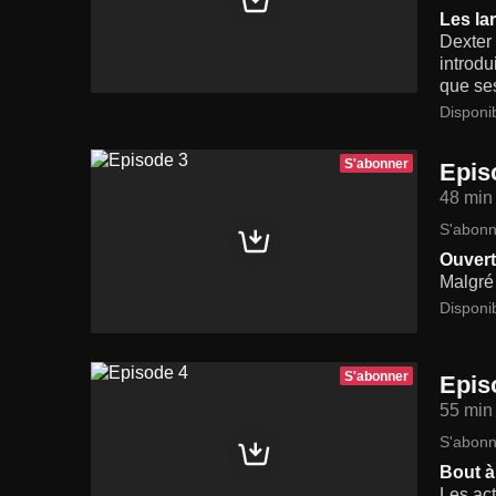
Les la
Dexter 
introd
que ses
Disponi
S'abonner
Epis
48 min
S'abonn
Ouvert
Malgré 
Disponi
S'abonner
Epis
55 min
S'abonn
Bout à
Les act