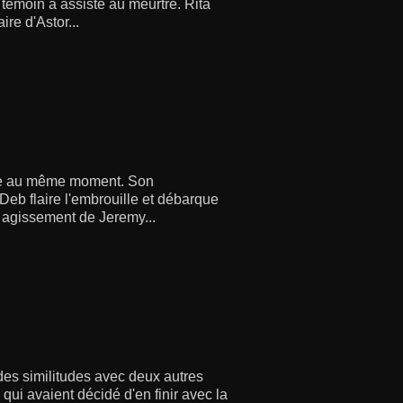
e témoin a assisté au meurtre. Rita
ire d'Astor...
ime au même moment. Son
Deb flaire l'embrouille et débarque
s agissement de Jeremy...
des similitudes avec deux autres
 qui avaient décidé d'en finir avec la