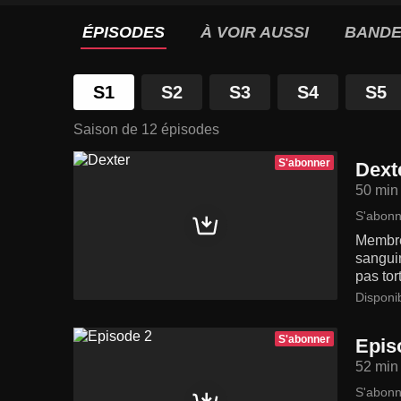
ÉPISODES
À VOIR AUSSI
BANDE
S1
S2
S3
S4
S5
Saison de 12 épisodes
S'abonner
Dext
50 min
S'abonn
Membre 
sanguin
pas tor
Disponi
S'abonner
Epis
52 min
S'abonn