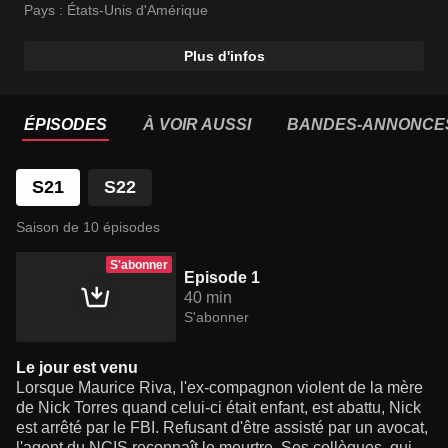
Pays :
États-Unis d'Amérique
Plus d'infos
ÉPISODES
À VOIR AUSSI
BANDES-ANNONCE
S21
S22
Saison de 10 épisodes
S'abonner
Episode 1
40 min
S'abonner
Le jour est venu
Lorsque Maurice Riva, l'ex-compagnon violent de la mère
de Nick Torres quand celui-ci était enfant, est abattu, Nick
est arrêté par le FBI. Refusant d'être assisté par un avocat,
l'agent du NCIS reconnaît le meurtre. Ses collègues, qui