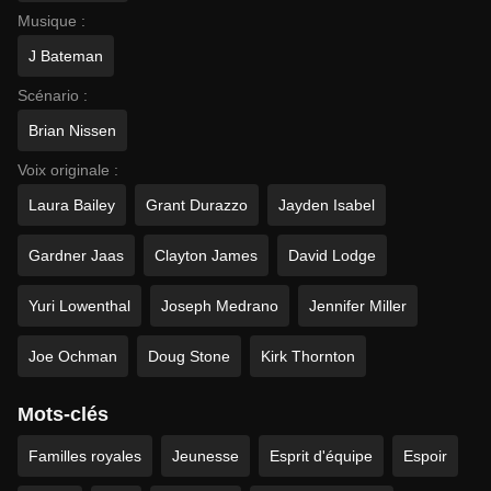
Musique :
J Bateman
Scénario :
Brian Nissen
Voix originale :
Laura Bailey
Grant Durazzo
Jayden Isabel
Gardner Jaas
Clayton James
David Lodge
Yuri Lowenthal
Joseph Medrano
Jennifer Miller
Joe Ochman
Doug Stone
Kirk Thornton
Mots-clés
Familles royales
Jeunesse
Esprit d'équipe
Espoir