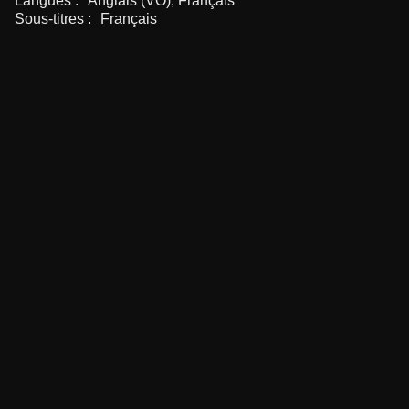
Langues :
Anglais (VO), Français
Sous-titres :
Français