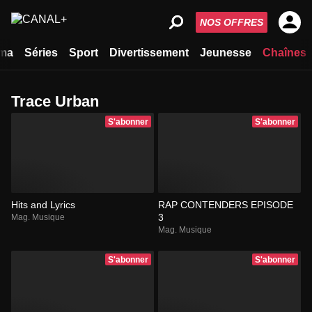
NOS OFFRES
ma
Séries
Sport
Divertissement
Jeunesse
Chaînes
Trace Urban
S'abonner
S'abonner
Hits and Lyrics
RAP CONTENDERS EPISODE
3
Mag. Musique
Mag. Musique
S'abonner
S'abonner