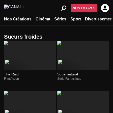
NOS OFFRES
Nos Créations
Cinéma
Séries
Sport
Divertissemen
sueurs froides
The Raid
Supernatural
Film Action
Série Fantastique