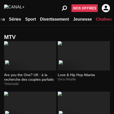
NOS OFFRES
ma
Séries
Sport
Divertissement
Jeunesse
Chaînes
MTV
Are you the One? UK : à la
Love & Hip Hop Atlanta
recherche des couples parfaits
Docu Réalité
Téléréalité