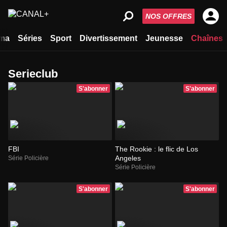
NOS OFFRES
ma
Séries
Sport
Divertissement
Jeunesse
Chaînes
Serieclub
S'abonner
S'abonner
FBI
The Rookie : le flic de Los
Angeles
Série Policière
Série Policière
S'abonner
S'abonner