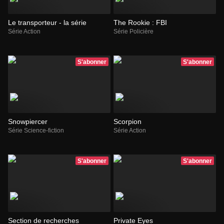
Le transporteur - la série
The Rookie : FBI
Série Action
Série Policière
S'abonner
S'abonner
Snowpiercer
Scorpion
Série Science-fiction
Série Action
S'abonner
S'abonner
Section de recherches
Private Eyes