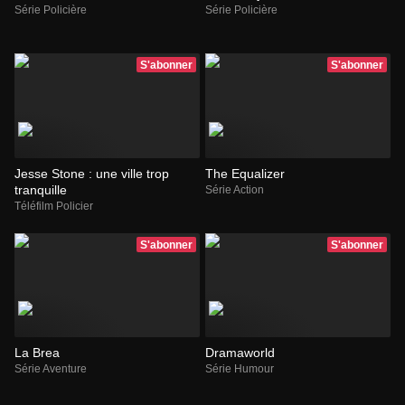
Série Policière
Série Policière
S'abonner
S'abonner
Jesse Stone : une ville trop
The Equalizer
tranquille
Série Action
Téléfilm Policier
S'abonner
S'abonner
La Brea
Dramaworld
Série Aventure
Série Humour