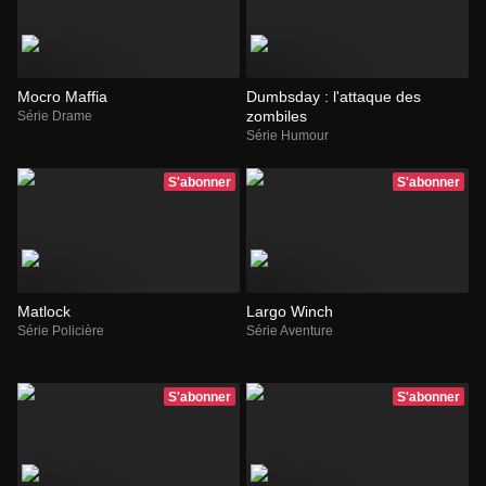
Mocro Maffia
Dumbsday : l'attaque des
zombiles
Série Drame
Série Humour
S'abonner
S'abonner
Matlock
Largo Winch
Série Policière
Série Aventure
S'abonner
S'abonner