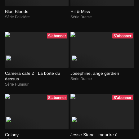
Blue Bloods
Hit & Miss
Série Policière
Série Drame
S'abonner
S'abonner
Caméra café 2 : La boîte du
Joséphine, ange gardien
dessus
Série Drame
Série Humour
S'abonner
S'abonner
Colony
Jesse Stone : meurtre à