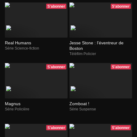
S'abonner
S'abonner
Real Humans
Jesse Stone : l'éventreur de
Boston
Série Science-fiction
Téléfilm Policier
S'abonner
S'abonner
Magnus
Zomboat !
Série Policière
Série Suspense
S'abonner
S'abonner