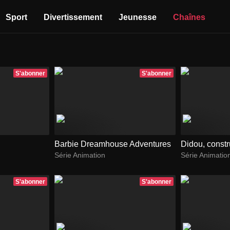
Sport
Divertissement
Jeunesse
Chaînes
S'abonner
S'abonner
Barbie Dreamhouse Adventures
Didou, constr
Série Animation
Série Animatio
S'abonner
S'abonner