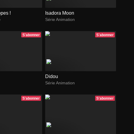
ppes !
Isadora Moon
e
Série Animation
S'abonner
S'abonner
Didou
Série Animation
S'abonner
S'abonner