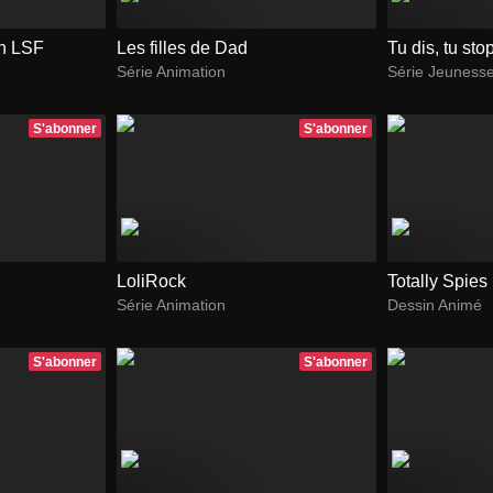
en LSF
Les filles de Dad
Tu dis, tu sto
Série Animation
Série Jeuness
S'abonner
S'abonner
LoliRock
Totally Spies
Série Animation
Dessin Animé
S'abonner
S'abonner