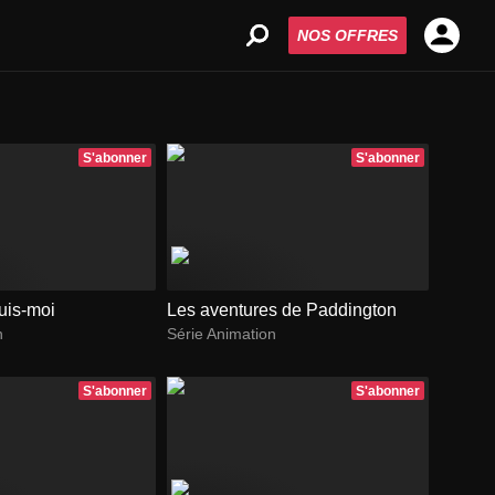
NOS OFFRES
S'abonner
S'abonner
uis-moi
Les aventures de Paddington
n
Série Animation
S'abonner
S'abonner