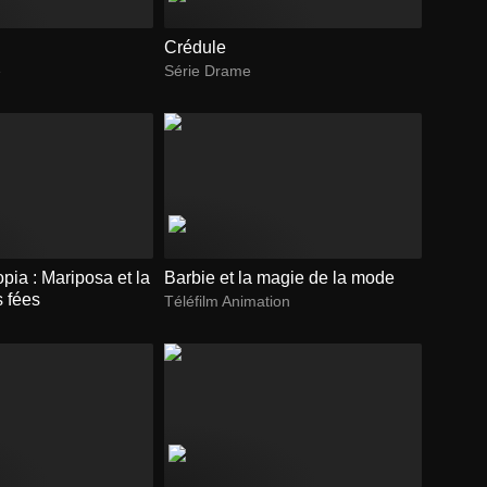
c
Crédule
e
Série Drame
opia : Mariposa et la
Barbie et la magie de la mode
s fées
Téléfilm Animation