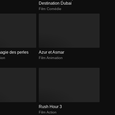
Destination Dubai
Film Comédie
magie des perles
Azur et Asmar
tion
Film Animation
Rush Hour 3
Film Action