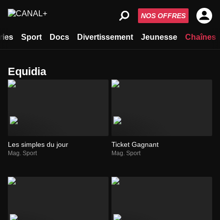
NOS OFFRES
ries
Sport
Docs
Divertissement
Jeunesse
Chaînes
Equidia
Les simples du jour
Ticket Gagnant
Mag. Sport
Mag. Sport