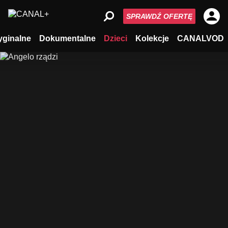
SPRAWDŹ OFERTĘ
yginalne
Dokumentalne
Dzieci
Kolekcje
CANALVOD