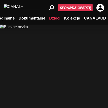
SPRAWDŹ OFERTĘ
yginalne
Dokumentalne
Dzieci
Kolekcje
CANALVOD