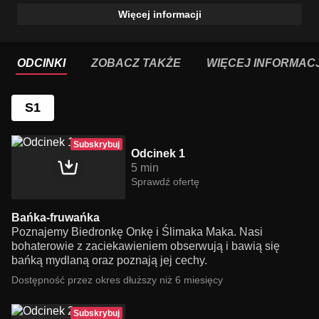
Więcej informacji
ODCINKI
ZOBACZ TAKŻE
WIĘCEJ INFORMACJ
S1
Subskrybuj
Odcinek 1
5 min
Sprawdź ofertę
Bańka-fruwańka
Poznajemy Biedronkę Onkę i Ślimaka Maka. Nasi
bohaterowie z zaciekawieniem obserwują i bawią się
bańką mydlaną oraz poznają jej cechy.
Dostępność przez okres dłuższy niż 6 miesięcy
Subskrybuj