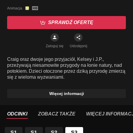
Animacja
SPRAWDŹ OFERTĘ
Zaloguj się
Udostępnij
Craig oraz dwoje jego przyjaciół, Kelsey i J.P.,
przeżywają niesamowite przygody na łonie natury, nad
potokiem. Dzieci otoczone przez dziką przyrodę zmierzą
się z wieloma wyzwaniami.
Więcej informacji
ODCINKI
ZOBACZ TAKŻE
WIĘCEJ INFORMACJ
S1
S1
S2
S3