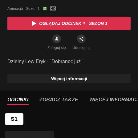
Animacja   Sezon 1
OGLĄDAJ ODCINEK 4 - SEZON 1
Zaloguj się
Udostępnij
Dzielny Lew Eryk - "Dobranoc już"
Więcej informacji
ODCINKI
ZOBACZ TAKŻE
WIĘCEJ INFORMACJ
S1