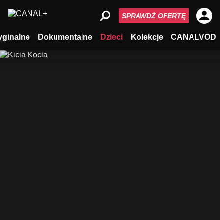
SPRAWDŹ OFERTĘ
yginalne
Dokumentalne
Dzieci
Kolekcje
CANALVOD