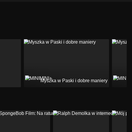
Myszka w Paski i dobre maniery
M