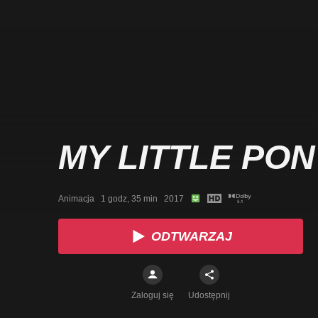
MY LITTLE PON
Animacja   1 godz, 35 min   2017
ODTWARZAJ
Zaloguj się
Udostępnij