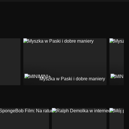
Myszka w Paski i dobre maniery
M