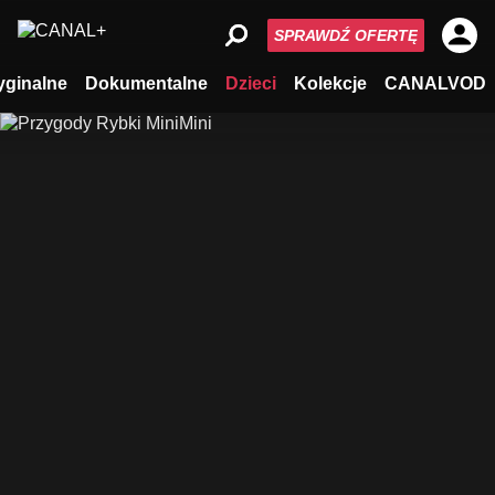
SPRAWDŹ OFERTĘ
yginalne
Dokumentalne
Dzieci
Kolekcje
CANALVOD