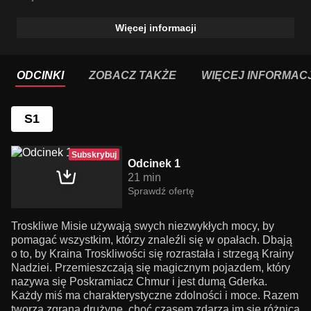
Więcej informacji
ODCINKI
ZOBACZ TAKŻE
WIĘCEJ INFORMACJ
S1
Subskrybuj
Odcinek 1
21 min
Sprawdź ofertę
Troskliwe Misie używają swych niezwykłych mocy, by
pomagać wszystkim, którzy znaleźli się w opałach. Dbają
o to, by Kraina Troskliwości się rozrastała i strzegą Krainy
Nadziei. Przemieszczają się magicznym pojazdem, który
nazywa się Poskramiacz Chmur i jest dumą Gderka.
Każdy miś ma charakterystyczne zdolności i moce. Razem
tworzą zgraną drużynę, choć czasem zdarza im się różnica