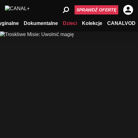
SPRAWDŹ OFERTĘ
yginalne
Dokumentalne
Dzieci
Kolekcje
CANALVOD