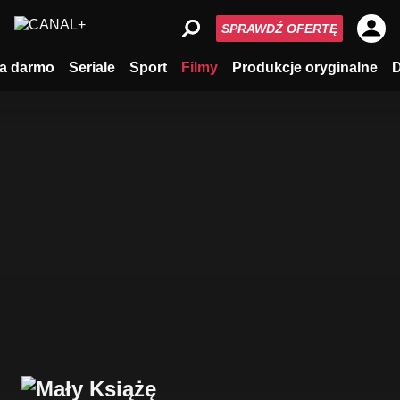
SPRAWDŹ OFERTĘ
a darmo
Seriale
Sport
Filmy
Produkcje oryginalne