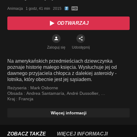
Animacja   1 godz, 41 min   2015
ODTWARZAJ
Zaloguj się
Udostępnij
Na amerykańskich przedmieściach dziewczynka
poznaje historię małego księcia. Wysłuchuje jej od
dawnego przyjaciela chłopca z dalekiej asteroidy -
lotnika, który obecnie jest jej sąsiadem.
Reżyseria :
Mark Osborne
Obsada :
Andrea Santamaría
,
André Dussollier
,
Clara Poincaré
Kraj :
Francja
Więcej informacji
ZOBACZ TAKŻE
WIĘCEJ INFORMACJI