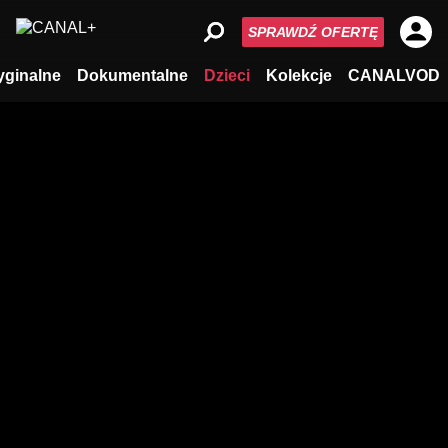
SPRAWDŹ OFERTĘ
yginalne
Dokumentalne
Dzieci
Kolekcje
CANALVOD