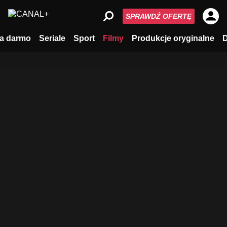
SPRAWDŹ OFERTĘ
a darmo
Seriale
Sport
Filmy
Produkcje oryginalne