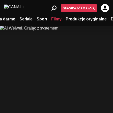
SPRAWDŹ OFERTĘ
a darmo
Seriale
Sport
Filmy
Produkcje oryginalne