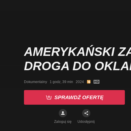
AMERYKAŃSKI Z
DROGA DO OKLA
Dokumentalny   1 godz, 39 min   2024
SPRAWDŹ OFERTĘ
Zaloguj się
Udostępnij