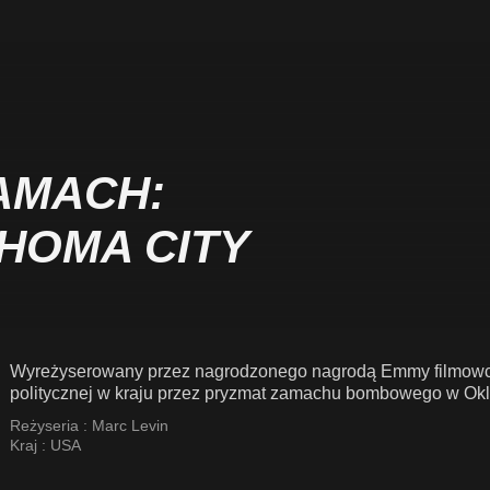
AMACH:
HOMA CITY
Wyreżyserowany przez nagrodzonego nagrodą Emmy filmowca
politycznej w kraju przez pryzmat zamachu bombowego w Okl
Reżyseria :
Marc Levin
Kraj :
USA