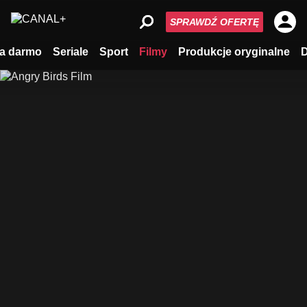
SPRAWDŹ OFERTĘ
a darmo
Seriale
Sport
Filmy
Produkcje oryginalne