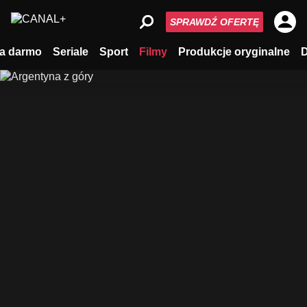
SPRAWDŹ OFERTĘ
a darmo
Seriale
Sport
Filmy
Produkcje oryginalne