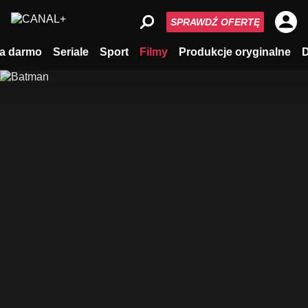
SPRAWDŹ OFERTĘ
a darmo
Seriale
Sport
Filmy
Produkcje oryginalne