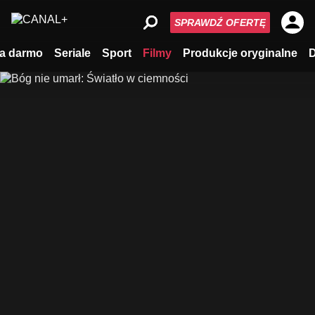
SPRAWDŹ OFERTĘ
a darmo
Seriale
Sport
Filmy
Produkcje oryginalne