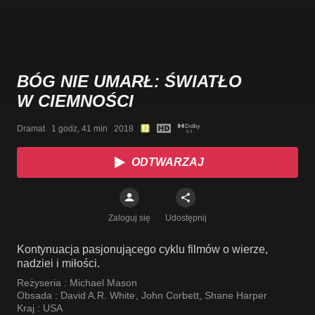
BÓG NIE UMARŁ: ŚWIATŁO
W CIEMNOŚCI
Dramat   1 godz, 41 min   2018
ODTWARZAJ
Zaloguj się
Udostępnij
Kontynuacja pasjonującego cyklu filmów o wierze,
nadziei i miłości.
Reżyseria :
Michael Mason
Obsada :
David A.R. White
,
John Corbett
,
Shane Harper
Kraj :
USA