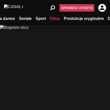
SPRAWDŹ OFERTĘ
a darmo
Seriale
Sport
Filmy
Produkcje oryginalne