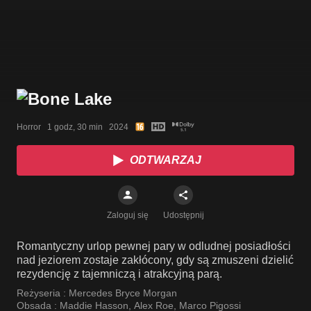
Horror   1 godz, 30 min   2024
ODTWARZAJ
Zaloguj się
Udostępnij
Romantyczny urlop pewnej pary w odludnej posiadłości
nad jeziorem zostaje zakłócony, gdy są zmuszeni dzielić
rezydencję z tajemniczą i atrakcyjną parą.
Reżyseria :
Mercedes Bryce Morgan
Obsada :
Maddie Hasson
,
Alex Roe
,
Marco Pigossi