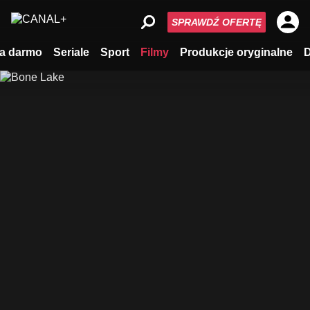
SPRAWDŹ OFERTĘ
a darmo
Seriale
Sport
Filmy
Produkcje oryginalne