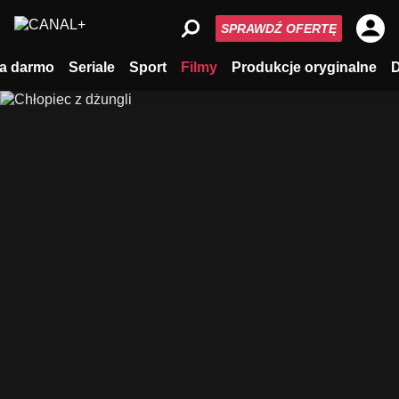
SPRAWDŹ OFERTĘ
a darmo
Seriale
Sport
Filmy
Produkcje oryginalne