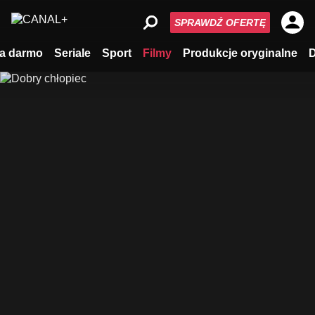
SPRAWDŹ OFERTĘ
a darmo
Seriale
Sport
Filmy
Produkcje oryginalne