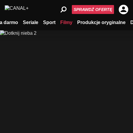
SPRAWDŹ OFERTĘ
a darmo
Seriale
Sport
Filmy
Produkcje oryginalne