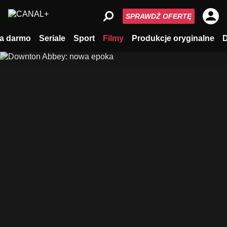
SPRAWDŹ OFERTĘ
a darmo
Seriale
Sport
Filmy
Produkcje oryginalne