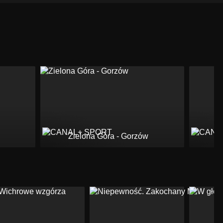
Zielona Góra - Gorzów
K