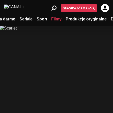
SPRAWDŹ OFERTĘ
a darmo
Seriale
Sport
Filmy
Produkcje oryginalne