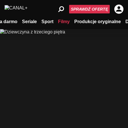
SPRAWDŹ OFERTĘ
a darmo
Seriale
Sport
Filmy
Produkcje oryginalne