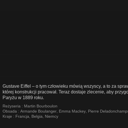
Gustave Eiffel – o tym człowieku mówią wszyscy, a to za spr
której konstrukcji pracował. Teraz dostaje zlecenie, aby pr
Paryżu w 1889 roku.
Reżyseria :
Martin Bourboulon
Obsada :
Armande Boulanger
,
Emma Mackey
,
Pierre Deladonchamp
Kraje :
Francja
,
Belgia
,
Niemcy