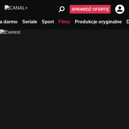
SPRAWDŹ OFERTĘ
a darmo
Seriale
Sport
Filmy
Produkcje oryginalne