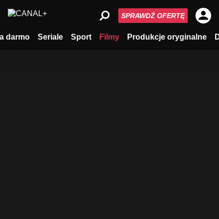
SPRAWDŹ OFERTĘ
a darmo
Seriale
Sport
Filmy
Produkcje oryginalne