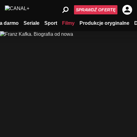
SPRAWDŹ OFERTĘ
a darmo
Seriale
Sport
Filmy
Produkcje oryginalne