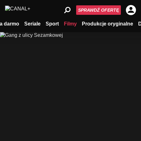
SPRAWDŹ OFERTĘ
a darmo
Seriale
Sport
Filmy
Produkcje oryginalne