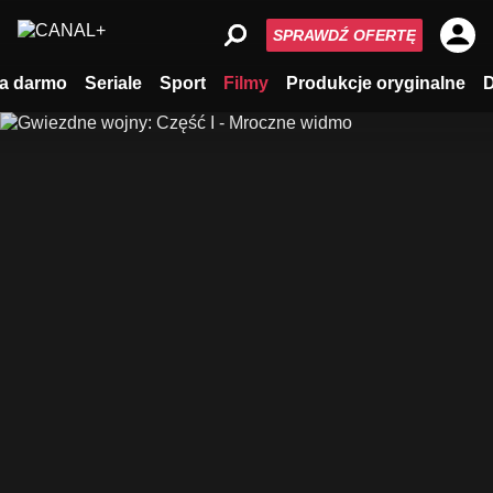
SPRAWDŹ OFERTĘ
a darmo
Seriale
Sport
Filmy
Produkcje oryginalne