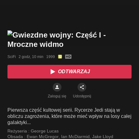
SciFi   2 godz, 10 min   1999
ODTWARZAJ
Zaloguj się
Udostępnij
Pierwsza część kultowej serii. Rycerze Jedi stają w
obliczu zagrożenia, które może mieć wpływ na losy całej
galaktyki...
Reżyseria :
George Lucas
Obsada :
Ewan McGregor
,
Ian McDiarmid
,
Jake Lloyd